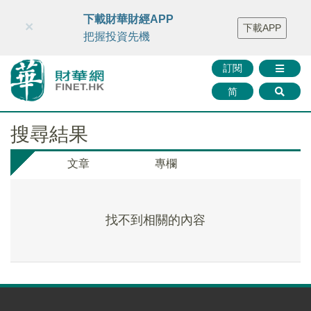
財華智庫網
FINTV
FINMETA
財華證券
媒體矩陣
下載財華財經APP
×
下載APP
智庫沙龍
聯絡我們
把握投資先機
訂閱
简
搜尋結果
文章
專欄
找不到相關的內容