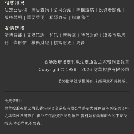
相關訊息
法定公告欄
|
廣告查詢
|
公司介紹
|
專欄邀稿
|
投資者關係
|
版權聲明
|
重要聲明
|
私隱政策
|
聯絡我們
友情鏈接
清博智能
|
艾媒諮詢
|
和訊
|
新時空
|
時代財經
|
證券市場周
刊
|
壹財信
|
權衡財經
|
攬富財經
|
更多...
香港政府指定刊載法定通告之憲報刊登報章
Copyright © 1998 - 2026 財華控股有限公司
香港財華社版權所有,未經同意不得轉載。
免責聲明：
財華控股有限公司及香港聯合交易所有限公司將盡力確保彼等所提供資料
之準確性及可靠性,但並不保證資料絕對無誤,資料如有錯漏而令閣下蒙受
損失,本公司概不負責。