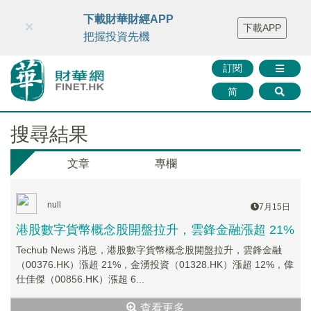
財華智庫網
FINTV
FINMETA
財華證券
媒體矩陣
下載財華財經APP
×
下載APP
智庫沙龍
聯絡我們
把握投資先機
訂閱
简
搜尋結果
文章
專欄
null
7月15日
港股數字貨幣概念股開盤拉升，雲鋒金融漲超 21%
Techub News 消息，港股數字貨幣概念股開盤拉升，雲鋒金融
（00376.HK）漲超 21%，金湧投資（01328.HK）漲超 12%，偉
仕佳傑（00856.HK）漲超 6...
查看更多