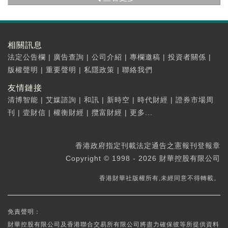
相關訊息
法定公告欄
|
廣告查詢
|
公司介紹
|
專欄邀稿
|
投資者關係
|
版權聲明
|
重要聲明
|
私隱政策
|
聯絡我們
友情鏈接
清博智能
|
艾媒諮詢
|
和訊
|
新時空
|
時代財經
|
證券市場周
刊
|
壹財信
|
權衡財經
|
攬富財經
|
更多...
香港政府指定刊載法定通告之憲報刊登報章
Copyright © 1998 - 2026 財華控股有限公司
香港財華社版權所有,未經同意不得轉載。
免責聲明：
財華控股有限公司及香港聯合交易所有限公司將盡力確保彼等所提供資料