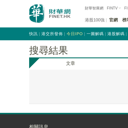
財華智庫網
FINTV
F
港股100強
官網
榜
快訊
港交所發佈
今日IPO
一圖解碼
港股解碼
搜尋結果
文章
相關訊息