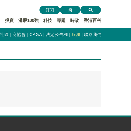
訂閱
简
遞
投資
港股100強
科技
專題
時政
香港百科
社區
商協會
CAGA
法定公告欄
服務
聯絡我們