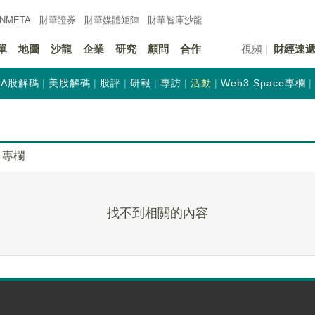
INMETA
財華證券
財華
媒體矩陣
財華
智庫沙龍
單
地圖
沙龍
企業
研究
顧問
合作
視頻
財經速
A股解碼
美股解碼
股評
研報
專訪
活動
Web3 Space專欄
專欄
找不到相關的內容