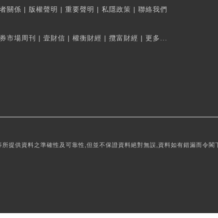
者關係
|
版權聲明
|
重要聲明
|
私隱政策
|
聯絡我們
券市場周刊
|
壹財信
|
權衡財經
|
攬富財經
|
更多...
所提供資料之準確性及可靠性,但並不保證資料絕對無誤,資料如有錯漏而令閣