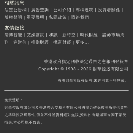
相關訊息
法定公告欄
|
廣告查詢
|
公司介紹
|
專欄邀稿
|
投資者關係
|
版權聲明
|
重要聲明
|
私隱政策
|
聯絡我們
友情鏈接
清博智能
|
艾媒諮詢
|
和訊
|
新時空
|
時代財經
|
證券市場周
刊
|
壹財信
|
權衡財經
|
攬富財經
|
更多...
香港政府指定刊載法定通告之憲報刊登報章
Copyright © 1998 - 2026 財華控股有限公司
香港財華社版權所有,未經同意不得轉載。
免責聲明：
財華控股有限公司及香港聯合交易所有限公司將盡力確保彼等所提供資料
之準確性及可靠性,但並不保證資料絕對無誤,資料如有錯漏而令閣下蒙受
損失,本公司概不負責。