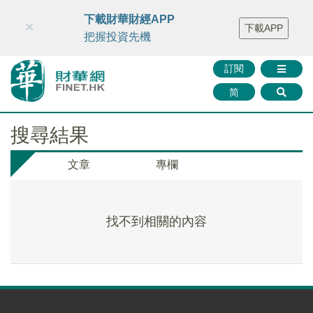
財華智庫網
FINTV
FINMETA
財華證券
媒體矩陣
下載財華財經APP
×
下載APP
智庫沙龍
聯絡我們
把握投資先機
訂閱
简
搜尋結果
文章
專欄
找不到相關的內容