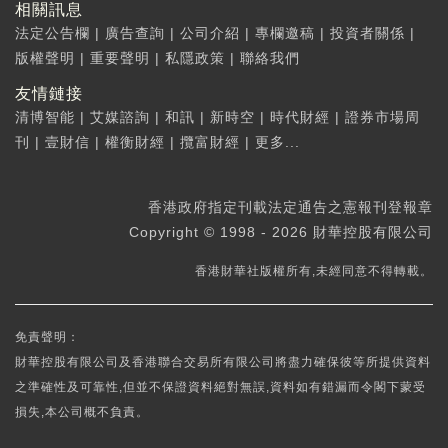
相關訊息
法定公告欄
|
廣告查詢
|
公司介紹
|
專欄邀稿
|
投資者關係
|
版權聲明
|
重要聲明
|
私隱政策
|
聯絡我們
友情鏈接
清博智能
|
艾媒諮詢
|
和訊
|
新時空
|
時代財經
|
證券市場周
刊
|
壹財信
|
權衡財經
|
攬富財經
|
更多...
香港政府指定刊載法定通告之憲報刊登報章
Copyright © 1998 - 2026 財華控股有限公司
香港財華社版權所有,未經同意不得轉載。
免責聲明：
財華控股有限公司及香港聯合交易所有限公司將盡力確保彼等所提供資料
之準確性及可靠性,但並不保證資料絕對無誤,資料如有錯漏而令閣下蒙受
損失,本公司概不負責。