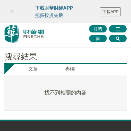
財華智庫網
FINTV
FINMETA
財華證券
媒體矩陣
下載財華財經APP
×
下載APP
智庫沙龍
聯絡我們
把握投資先機
訂閱
简
搜尋結果
文章
專欄
找不到相關的內容