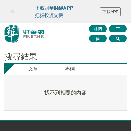
財華智庫網
FINTV
FINMETA
財華證券
媒體矩陣
下載財華財經APP
×
下載APP
智庫沙龍
聯絡我們
把握投資先機
訂閱
简
搜尋結果
文章
專欄
找不到相關的內容