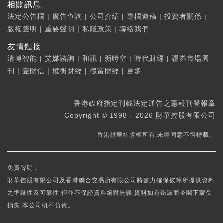
相關訊息
法定公告欄
|
廣告查詢
|
公司介紹
|
專欄邀稿
|
投資者關係
|
版權聲明
|
重要聲明
|
私隱政策
|
聯絡我們
友情鏈接
清博智能
|
艾媒諮詢
|
和訊
|
新時空
|
時代財經
|
證券市場周
刊
|
壹財信
|
權衡財經
|
攬富財經
|
更多...
香港政府指定刊載法定通告之憲報刊登報章
Copyright © 1998 - 2026 財華控股有限公司
香港財華社版權所有,未經同意不得轉載。
免責聲明：
財華控股有限公司及香港聯合交易所有限公司將盡力確保彼等所提供資料
之準確性及可靠性,但並不保證資料絕對無誤,資料如有錯漏而令閣下蒙受
損失,本公司概不負責。