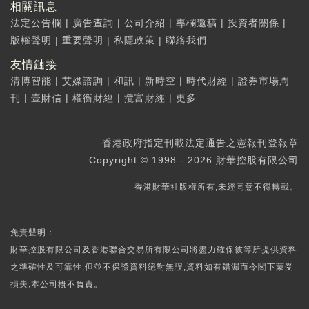
相關訊息
法定公告欄
|
廣告查詢
|
公司介紹
|
專欄邀稿
|
投資者關係
|
版權聲明
|
重要聲明
|
私隱政策
|
聯絡我們
友情鏈接
清博智能
|
艾媒諮詢
|
和訊
|
新時空
|
時代財經
|
證券市場周
刊
|
壹財信
|
權衡財經
|
攬富財經
|
更多...
香港政府指定刊載法定通告之憲報刊登報章
Copyright © 1998 - 2026 財華控股有限公司
香港財華社版權所有,未經同意不得轉載。
免責聲明：
財華控股有限公司及香港聯合交易所有限公司將盡力確保彼等所提供資料
之準確性及可靠性,但並不保證資料絕對無誤,資料如有錯漏而令閣下蒙受
損失,本公司概不負責。