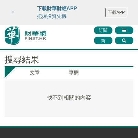
財華智庫網
FINTV
FINMETA
財華證券
媒體矩陣
下載財華財經APP
×
下載APP
智庫沙龍
聯絡我們
把握投資先機
訂閱
简
搜尋結果
文章
專欄
找不到相關的內容