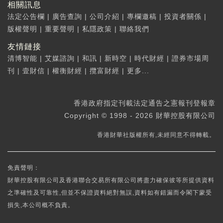
相關訊息
法定公告欄
|
廣告查詢
|
公司介紹
|
專欄邀稿
|
投資者關係
|
版權聲明
|
重要聲明
|
私隱政策
|
聯絡我們
友情鏈接
清博智能
|
艾媒諮詢
|
和訊
|
新時空
|
時代財經
|
證券市場周
刊
|
壹財信
|
權衡財經
|
攬富財經
|
更多...
香港政府指定刊載法定通告之憲報刊登報章
Copyright © 1998 - 2026 財華控股有限公司
香港財華社版權所有,未經同意不得轉載。
免責聲明：
財華控股有限公司及香港聯合交易所有限公司將盡力確保彼等所提供資料
之準確性及可靠性,但並不保證資料絕對無誤,資料如有錯漏而令閣下蒙受
損失,本公司概不負責。