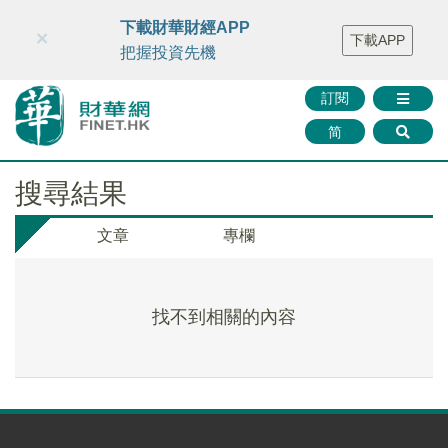
財華智庫網
FINTV
FINMETA
財華證券
媒體矩陣
下載財華財經APP
×
下載APP
智庫沙龍
聯絡我們
把握投資先機
訂閱
简
搜尋結果
文章
專欄
找不到相關的內容