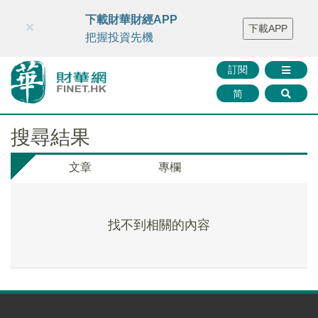
財華智庫網
FINTV
FINMETA
財華證券
媒體矩陣
下載財華財經APP
×
下載APP
智庫沙龍
聯絡我們
把握投資先機
訂閱
简
搜尋結果
文章
專欄
找不到相關的內容