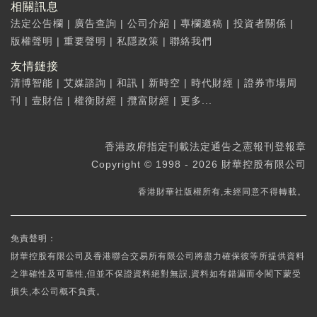
相關訊息
法定公告欄
|
廣告查詢
|
公司介紹
|
專欄邀稿
|
投資者關係
|
版權聲明
|
重要聲明
|
私隱政策
|
聯絡我們
友情鏈接
清博智能
|
艾媒諮詢
|
和訊
|
新時空
|
時代財經
|
證券市場周
刊
|
壹財信
|
權衡財經
|
攬富財經
|
更多...
香港政府指定刊載法定通告之憲報刊登報章
Copyright © 1998 - 2026 財華控股有限公司
香港財華社版權所有,未經同意不得轉載。
免責聲明：
財華控股有限公司及香港聯合交易所有限公司將盡力確保彼等所提供資料
之準確性及可靠性,但並不保證資料絕對無誤,資料如有錯漏而令閣下蒙受
損失,本公司概不負責。