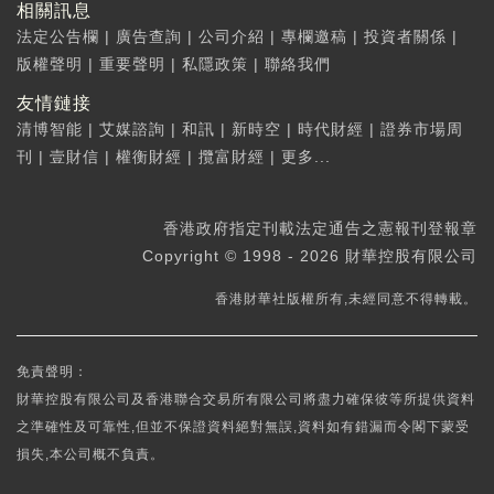
相關訊息
法定公告欄
|
廣告查詢
|
公司介紹
|
專欄邀稿
|
投資者關係
|
版權聲明
|
重要聲明
|
私隱政策
|
聯絡我們
友情鏈接
清博智能
|
艾媒諮詢
|
和訊
|
新時空
|
時代財經
|
證券市場周
刊
|
壹財信
|
權衡財經
|
攬富財經
|
更多...
香港政府指定刊載法定通告之憲報刊登報章
Copyright © 1998 - 2026 財華控股有限公司
香港財華社版權所有,未經同意不得轉載。
免責聲明：
財華控股有限公司及香港聯合交易所有限公司將盡力確保彼等所提供資料
之準確性及可靠性,但並不保證資料絕對無誤,資料如有錯漏而令閣下蒙受
損失,本公司概不負責。