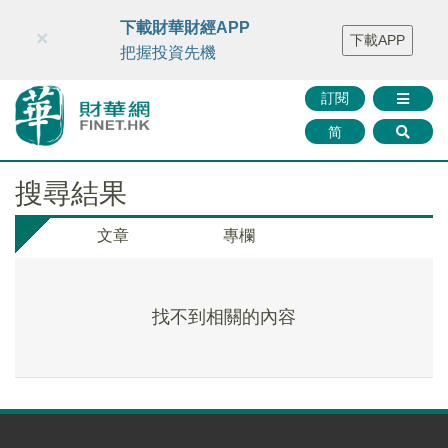
財華智庫網
FINTV
FINMETA
財華證券
媒體矩陣
下載財華財經APP
×
下載APP
智庫沙龍
聯絡我們
把握投資先機
訂閱
简
搜尋結果
文章
專欄
找不到相關的內容