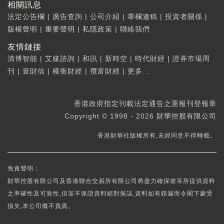
相關訊息
法定公告欄
|
廣告查詢
|
公司介紹
|
專欄邀稿
|
投資者關係
|
版權聲明
|
重要聲明
|
私隱政策
|
聯絡我們
友情鏈接
清博智能
|
艾媒諮詢
|
和訊
|
新時空
|
時代財經
|
證券市場周
刊
|
壹財信
|
權衡財經
|
攬富財經
|
更多...
香港政府指定刊載法定通告之憲報刊登報章
Copyright © 1998 - 2026 財華控股有限公司
香港財華社版權所有,未經同意不得轉載。
免責聲明：
財華控股有限公司及香港聯合交易所有限公司將盡力確保彼等所提供資料
之準確性及可靠性,但並不保證資料絕對無誤,資料如有錯漏而令閣下蒙受
損失,本公司概不負責。