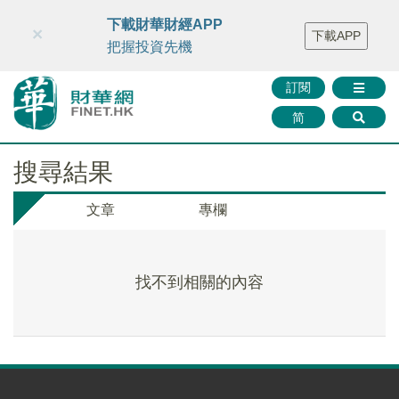
財華智庫網
FINTV
FINMETA
財華證券
媒體矩陣
下載財華財經APP
×
下載APP
智庫沙龍
聯絡我們
把握投資先機
訂閱
简
搜尋結果
文章
專欄
找不到相關的內容