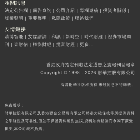
相關訊息
法定公告欄
|
廣告查詢
|
公司介紹
|
專欄邀稿
|
投資者關係
|
版權聲明
|
重要聲明
|
私隱政策
|
聯絡我們
友情鏈接
清博智能
|
艾媒諮詢
|
和訊
|
新時空
|
時代財經
|
證券市場周
刊
|
壹財信
|
權衡財經
|
攬富財經
|
更多...
香港政府指定刊載法定通告之憲報刊登報章
Copyright © 1998 - 2026 財華控股有限公司
香港財華社版權所有,未經同意不得轉載。
免責聲明：
財華控股有限公司及香港聯合交易所有限公司將盡力確保彼等所提供資料
之準確性及可靠性,但並不保證資料絕對無誤,資料如有錯漏而令閣下蒙受
損失,本公司概不負責。