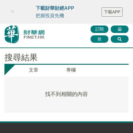
財華智庫網
FINTV
FINMETA
財華證券
媒體矩陣
下載財華財經APP
×
下載APP
智庫沙龍
聯絡我們
把握投資先機
訂閱
简
搜尋結果
文章
專欄
找不到相關的內容