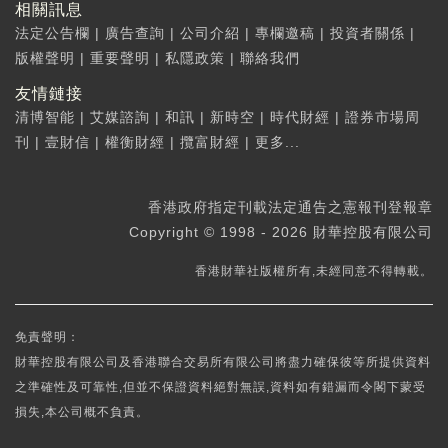
相關訊息
法定公告欄
|
廣告查詢
|
公司介紹
|
專欄邀稿
|
投資者關係
|
版權聲明
|
重要聲明
|
私隱政策
|
聯絡我們
友情鏈接
清博智能
|
艾媒諮詢
|
和訊
|
新時空
|
時代財經
|
證券市場周
刊
|
壹財信
|
權衡財經
|
攬富財經
|
更多...
香港政府指定刊載法定通告之憲報刊登報章
Copyright © 1998 - 2026 財華控股有限公司
香港財華社版權所有,未經同意不得轉載。
免責聲明：
財華控股有限公司及香港聯合交易所有限公司將盡力確保彼等所提供資料
之準確性及可靠性,但並不保證資料絕對無誤,資料如有錯漏而令閣下蒙受
損失,本公司概不負責。