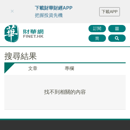
財華智庫網
FINTV
FINMETA
財華證券
媒體矩陣
下載財華財經APP
×
下載APP
智庫沙龍
聯絡我們
把握投資先機
訂閱
简
搜尋結果
文章
專欄
找不到相關的內容