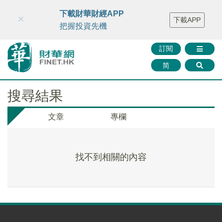
財華智庫網
FINTV
FINMETA
財華證券
媒體矩陣
下載財華財經APP
×
下載APP
智庫沙龍
聯絡我們
把握投資先機
訂閱
简
搜尋結果
文章
專欄
找不到相關的內容