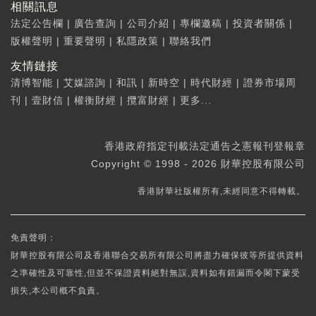
相關訊息
法定公告欄
|
廣告查詢
|
公司介紹
|
專欄邀稿
|
投資者關係
|
版權聲明
|
重要聲明
|
私隱政策
|
聯絡我們
友情鏈接
清博智能
|
艾媒諮詢
|
和訊
|
新時空
|
時代財經
|
證券市場周
刊
|
壹財信
|
權衡財經
|
攬富財經
|
更多...
香港政府指定刊載法定通告之憲報刊登報章
Copyright © 1998 - 2026 財華控股有限公司
香港財華社版權所有,未經同意不得轉載。
免責聲明：
財華控股有限公司及香港聯合交易所有限公司將盡力確保彼等所提供資料
之準確性及可靠性,但並不保證資料絕對無誤,資料如有錯漏而令閣下蒙受
損失,本公司概不負責。