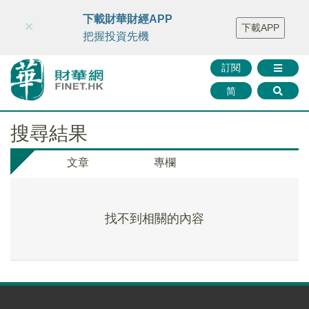
財華智庫網
FINTV
FINMETA
財華證券
媒體矩陣
下載財華財經APP
×
下載APP
智庫沙龍
聯絡我們
把握投資先機
訂閱
简
搜尋結果
文章
專欄
找不到相關的內容