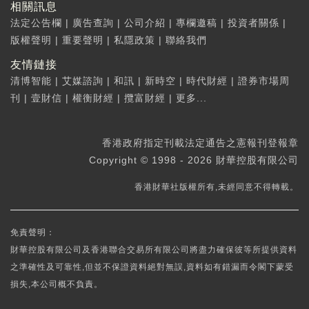
相關訊息
法定公告欄
|
廣告查詢
|
公司介紹
|
專欄邀稿
|
投資者關係
|
版權聲明
|
重要聲明
|
私隱政策
|
聯絡我們
友情鏈接
清博智能
|
艾媒諮詢
|
和訊
|
新時空
|
時代財經
|
證券市場周
刊
|
壹財信
|
權衡財經
|
攬富財經
|
更多...
香港政府指定刊載法定通告之憲報刊登報章
Copyright © 1998 - 2026 財華控股有限公司
香港財華社版權所有,未經同意不得轉載。
免責聲明：
財華控股有限公司及香港聯合交易所有限公司將盡力確保彼等所提供資料
之準確性及可靠性,但並不保證資料絕對無誤,資料如有錯漏而令閣下蒙受
損失,本公司概不負責。