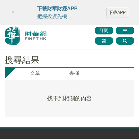
財華智庫網
FINTV
FINMETA
財華證券
媒體矩陣
下載財華財經APP
×
下載APP
智庫沙龍
聯絡我們
把握投資先機
訂閱
简
搜尋結果
文章
專欄
找不到相關的內容