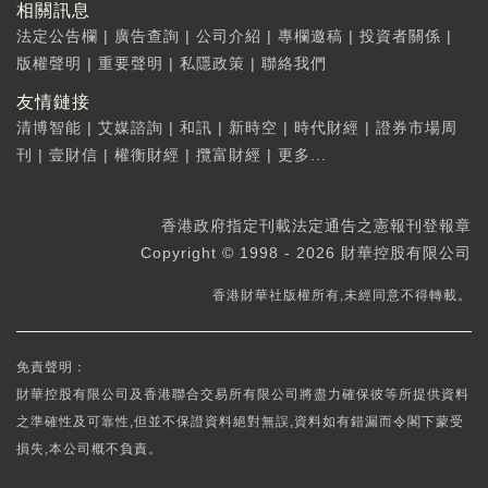
相關訊息
法定公告欄
|
廣告查詢
|
公司介紹
|
專欄邀稿
|
投資者關係
|
版權聲明
|
重要聲明
|
私隱政策
|
聯絡我們
友情鏈接
清博智能
|
艾媒諮詢
|
和訊
|
新時空
|
時代財經
|
證券市場周
刊
|
壹財信
|
權衡財經
|
攬富財經
|
更多...
香港政府指定刊載法定通告之憲報刊登報章
Copyright © 1998 - 2026 財華控股有限公司
香港財華社版權所有,未經同意不得轉載。
免責聲明：
財華控股有限公司及香港聯合交易所有限公司將盡力確保彼等所提供資料
之準確性及可靠性,但並不保證資料絕對無誤,資料如有錯漏而令閣下蒙受
損失,本公司概不負責。