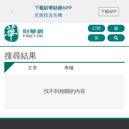
財華智庫網
FINTV
FINMETA
財華證券
媒體矩陣
下載財華財經APP
×
下載APP
智庫沙龍
聯絡我們
把握投資先機
訂閱
简
搜尋結果
文章
專欄
找不到相關的內容