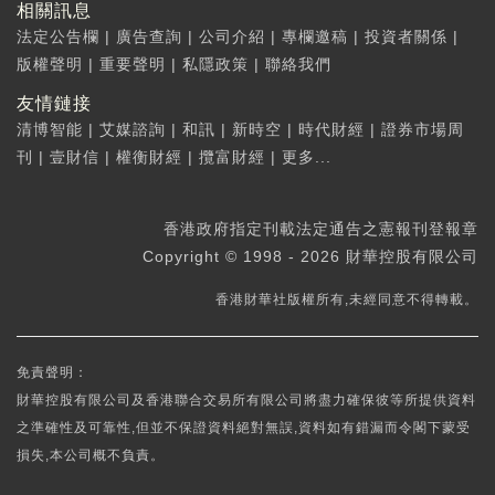
相關訊息
法定公告欄
|
廣告查詢
|
公司介紹
|
專欄邀稿
|
投資者關係
|
版權聲明
|
重要聲明
|
私隱政策
|
聯絡我們
友情鏈接
清博智能
|
艾媒諮詢
|
和訊
|
新時空
|
時代財經
|
證券市場周
刊
|
壹財信
|
權衡財經
|
攬富財經
|
更多...
香港政府指定刊載法定通告之憲報刊登報章
Copyright © 1998 - 2026 財華控股有限公司
香港財華社版權所有,未經同意不得轉載。
免責聲明：
財華控股有限公司及香港聯合交易所有限公司將盡力確保彼等所提供資料
之準確性及可靠性,但並不保證資料絕對無誤,資料如有錯漏而令閣下蒙受
損失,本公司概不負責。