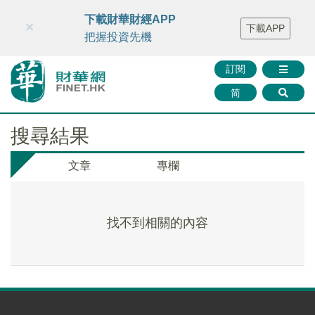
財華智庫網
FINTV
FINMETA
財華證券
媒體矩陣
下載財華財經APP
×
下載APP
智庫沙龍
聯絡我們
把握投資先機
訂閱
简
搜尋結果
文章
專欄
找不到相關的內容