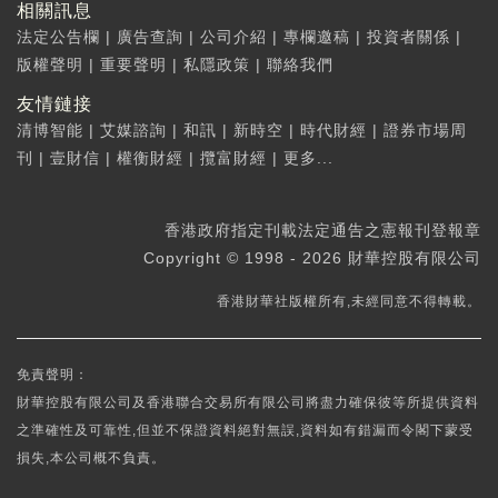
相關訊息
法定公告欄
|
廣告查詢
|
公司介紹
|
專欄邀稿
|
投資者關係
|
版權聲明
|
重要聲明
|
私隱政策
|
聯絡我們
友情鏈接
清博智能
|
艾媒諮詢
|
和訊
|
新時空
|
時代財經
|
證券市場周
刊
|
壹財信
|
權衡財經
|
攬富財經
|
更多...
香港政府指定刊載法定通告之憲報刊登報章
Copyright © 1998 - 2026 財華控股有限公司
香港財華社版權所有,未經同意不得轉載。
免責聲明：
財華控股有限公司及香港聯合交易所有限公司將盡力確保彼等所提供資料
之準確性及可靠性,但並不保證資料絕對無誤,資料如有錯漏而令閣下蒙受
損失,本公司概不負責。