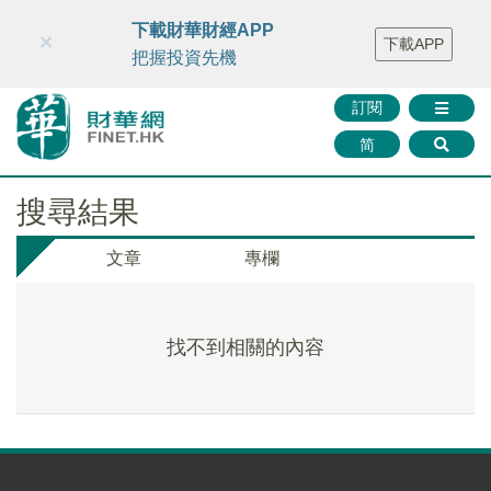
財華智庫網
FINTV
FINMETA
財華證券
媒體矩陣
下載財華財經APP
×
下載APP
智庫沙龍
聯絡我們
把握投資先機
訂閱
简
搜尋結果
文章
專欄
找不到相關的內容