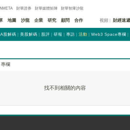
INMETA
財華證券
財華
媒體矩陣
財華
智庫沙龍
單
地圖
沙龍
企業
研究
顧問
合作
視頻
財經速
A股解碼
美股解碼
股評
研報
專訪
活動
Web3 Space專欄
專欄
找不到相關的內容