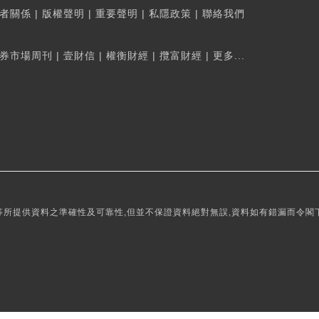
者關係
|
版權聲明
|
重要聲明
|
私隱政策
|
聯絡我們
券市場周刊
|
壹財信
|
權衡財經
|
攬富財經
|
更多...
所提供資料之準確性及可靠性,但並不保證資料絕對無誤,資料如有錯漏而令閣