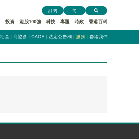
訂閱
简
遞
投資
港股100強
科技
專題
時政
香港百科
社區
商協會
CAGA
法定公告欄
服務
聯絡我們