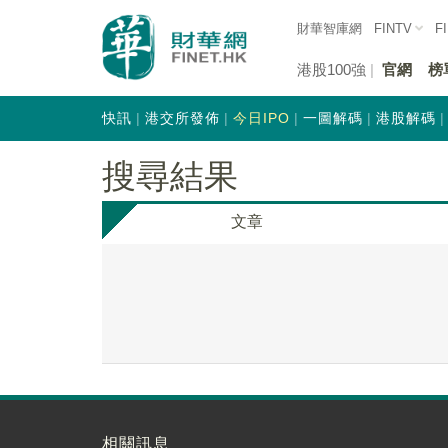
財華智庫網
FINTV
F
港股100強
官網
榜
快訊
港交所發佈
今日IPO
一圖解碼
港股解碼
搜尋結果
文章
相關訊息