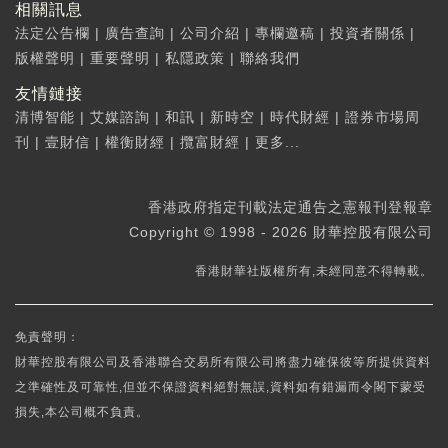
相關訊息
法定公告欄
|
廣告查詢
|
公司介紹
|
專欄邀稿
|
投資者關係
|
版權聲明
|
重要聲明
|
私隱政策
|
聯絡我們
友情鏈接
清博智能
|
艾媒諮詢
|
和訊
|
新時空
|
時代財經
|
證券市場周
刊
|
壹財信
|
權衡財經
|
攬富財經
|
更多...
香港政府指定刊載法定通告之憲報刊登報章
Copyright © 1998 - 2026 財華控股有限公司
香港財華社版權所有,未經同意不得轉載。
免責聲明：
財華控股有限公司及香港聯合交易所有限公司將盡力確保彼等所提供資料
之準確性及可靠性,但並不保證資料絕對無誤,資料如有錯漏而令閣下蒙受
損失,本公司概不負責。