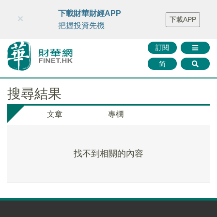
財華智庫網
FINTV
FINMETA
財華證券
媒體矩陣
下載財華財經APP
×
下載APP
智庫沙龍
聯絡我們
把握投資先機
訂閱
简
搜尋結果
文章
專欄
找不到相關的內容