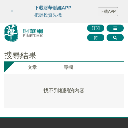
財華智庫網
FINTV
FINMETA
財華證券
媒體矩陣
下載財華財經APP
×
下載APP
智庫沙龍
聯絡我們
把握投資先機
訂閱
简
搜尋結果
文章
專欄
找不到相關的內容