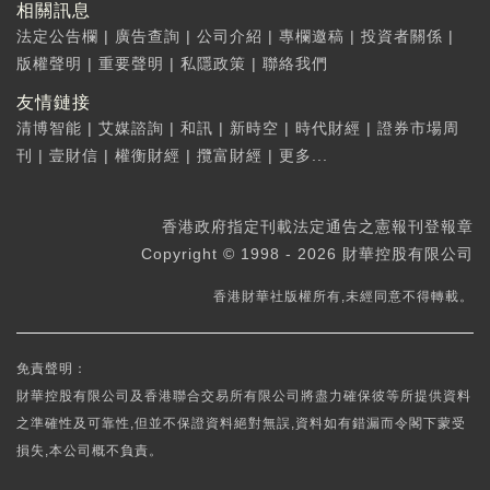
相關訊息
法定公告欄
|
廣告查詢
|
公司介紹
|
專欄邀稿
|
投資者關係
|
版權聲明
|
重要聲明
|
私隱政策
|
聯絡我們
友情鏈接
清博智能
|
艾媒諮詢
|
和訊
|
新時空
|
時代財經
|
證券市場周
刊
|
壹財信
|
權衡財經
|
攬富財經
|
更多...
香港政府指定刊載法定通告之憲報刊登報章
Copyright © 1998 - 2026 財華控股有限公司
香港財華社版權所有,未經同意不得轉載。
免責聲明：
財華控股有限公司及香港聯合交易所有限公司將盡力確保彼等所提供資料
之準確性及可靠性,但並不保證資料絕對無誤,資料如有錯漏而令閣下蒙受
損失,本公司概不負責。