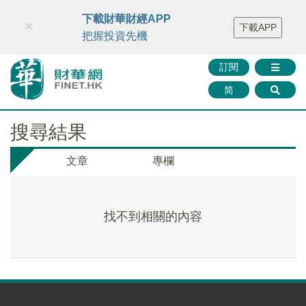
財華智庫網
FINTV
FINMETA
財華證券
媒體矩陣
下載財華財經APP
×
下載APP
智庫沙龍
聯絡我們
把握投資先機
訂閱
简
搜尋結果
文章
專欄
找不到相關的內容