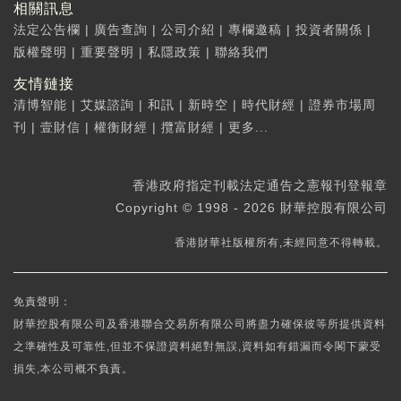
相關訊息
法定公告欄
|
廣告查詢
|
公司介紹
|
專欄邀稿
|
投資者關係
|
版權聲明
|
重要聲明
|
私隱政策
|
聯絡我們
友情鏈接
清博智能
|
艾媒諮詢
|
和訊
|
新時空
|
時代財經
|
證券市場周
刊
|
壹財信
|
權衡財經
|
攬富財經
|
更多...
香港政府指定刊載法定通告之憲報刊登報章
Copyright © 1998 - 2026 財華控股有限公司
香港財華社版權所有,未經同意不得轉載。
免責聲明：
財華控股有限公司及香港聯合交易所有限公司將盡力確保彼等所提供資料
之準確性及可靠性,但並不保證資料絕對無誤,資料如有錯漏而令閣下蒙受
損失,本公司概不負責。