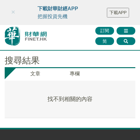
財華智庫網
FINTV
FINMETA
財華證券
媒體矩陣
下載財華財經APP
×
下載APP
智庫沙龍
聯絡我們
把握投資先機
訂閱
简
搜尋結果
文章
專欄
找不到相關的內容