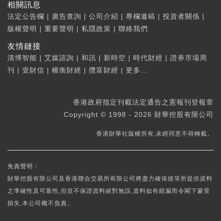
相關訊息
法定公告欄
|
廣告查詢
|
公司介紹
|
專欄邀稿
|
投資者關係
|
版權聲明
|
重要聲明
|
私隱政策
|
聯絡我們
友情鏈接
清博智能
|
艾媒諮詢
|
和訊
|
新時空
|
時代財經
|
證券市場周
刊
|
壹財信
|
權衡財經
|
攬富財經
|
更多...
香港政府指定刊載法定通告之憲報刊登報章
Copyright © 1998 - 2026 財華控股有限公司
香港財華社版權所有,未經同意不得轉載。
免責聲明：
財華控股有限公司及香港聯合交易所有限公司將盡力確保彼等所提供資料
之準確性及可靠性,但並不保證資料絕對無誤,資料如有錯漏而令閣下蒙受
損失,本公司概不負責。