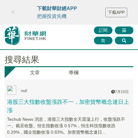
財華智庫網
FINTV
FINMETA
財華證券
媒體矩陣
下載財華財經APP
×
下載APP
智庫沙龍
聯絡我們
把握投資先機
訂閱
简
搜尋結果
文章
專欄
null
7月10日
港股三大指數收盤漲跌不一，加密貨幣概念連日上
漲
Techub News 消息，港股三大指數全天震蕩上行，收盤漲跌不
一。截至收盤。恒生指數收漲 0.57%，恒生科技指數收跌
0.29%，國企指數收漲 0.83%。加密貨幣概念連日...