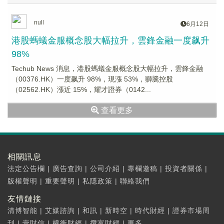
null
6月12日
港股螞蟻金服概念股大幅拉升，雲鋒金融一度飙升
98%
Techub News 消息，港股螞蟻金服概念股大幅拉升，雲鋒金融
（00376.HK）一度飙升 98%，現漲 53%，獅騰控股
（02562.HK）漲近 15%，耀才證券（0142...
查看更多
相關訊息
法定公告欄
|
廣告查詢
|
公司介紹
|
專欄邀稿
|
投資者關係
|
版權聲明
|
重要聲明
|
私隱政策
|
聯絡我們
友情鏈接
清博智能
|
艾媒諮詢
|
和訊
|
新時空
|
時代財經
|
證券市場周
刊
|
壹財信
|
權衡財經
|
攬富財經
|
更多...