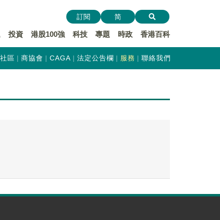
訂閱
简
遞
投資
港股100強
科技
專題
時政
香港百科
社區
商協會
CAGA
法定公告欄
服務
聯絡我們