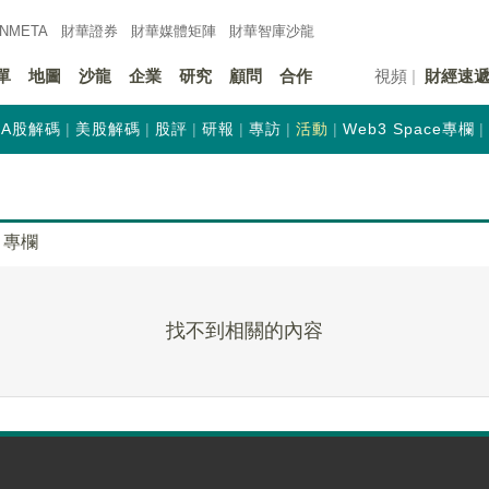
INMETA
財華證券
財華
媒體矩陣
財華
智庫沙龍
單
地圖
沙龍
企業
研究
顧問
合作
視頻
財經速
A股解碼
美股解碼
股評
研報
專訪
活動
Web3 Space專欄
專欄
找不到相關的內容