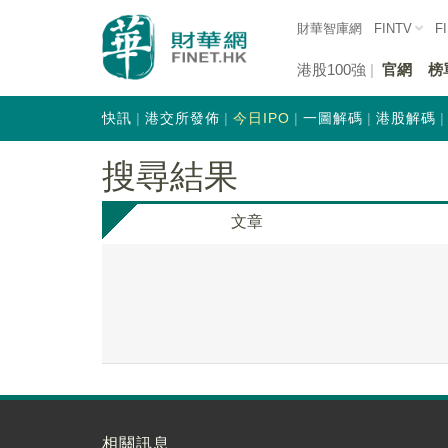
財華智庫網
FINTV
F
港股100強
官網
榜
快訊
港交所發佈
今日IPO
一圖解碼
港股解碼
搜尋結果
文章
相關訊息