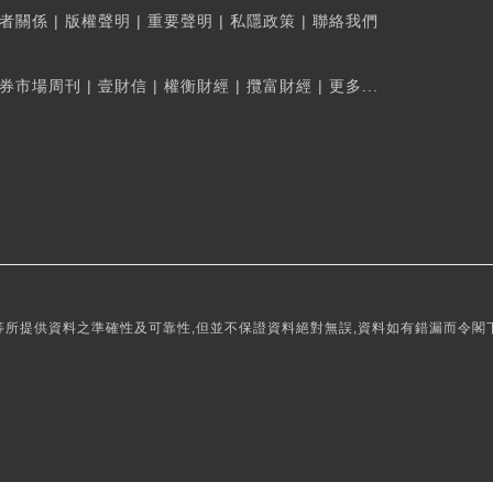
者關係
|
版權聲明
|
重要聲明
|
私隱政策
|
聯絡我們
券市場周刊
|
壹財信
|
權衡財經
|
攬富財經
|
更多...
所提供資料之準確性及可靠性,但並不保證資料絕對無誤,資料如有錯漏而令閣