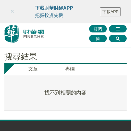
財華智庫網
FINTV
FINMETA
財華證券
媒體矩陣
下載財華財經APP
×
下載APP
智庫沙龍
聯絡我們
把握投資先機
訂閱
简
搜尋結果
文章
專欄
找不到相關的內容