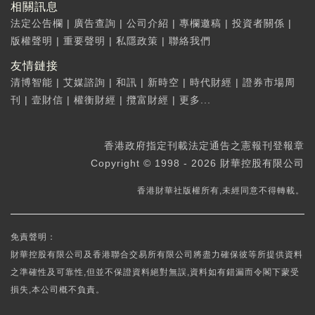
相關訊息
法定公告欄
|
廣告查詢
|
公司介紹
|
專欄邀稿
|
投資者關係
|
版權聲明
|
重要聲明
|
私隱政策
|
聯絡我們
友情鏈接
清博智能
|
艾媒諮詢
|
和訊
|
新時空
|
時代財經
|
證券市場周
刊
|
壹財信
|
權衡財經
|
攬富財經
|
更多...
香港政府指定刊載法定通告之憲報刊登報章
Copyright © 1998 - 2026 財華控股有限公司
香港財華社版權所有,未經同意不得轉載。
免責聲明：
財華控股有限公司及香港聯合交易所有限公司將盡力確保彼等所提供資料
之準確性及可靠性,但並不保證資料絕對無誤,資料如有錯漏而令閣下蒙受
損失,本公司概不負責。