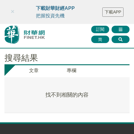
財華智庫網
FINTV
FINMETA
財華證券
媒體矩陣
下載財華財經APP
×
下載APP
智庫沙龍
聯絡我們
把握投資先機
訂閱
简
搜尋結果
文章
專欄
找不到相關的內容