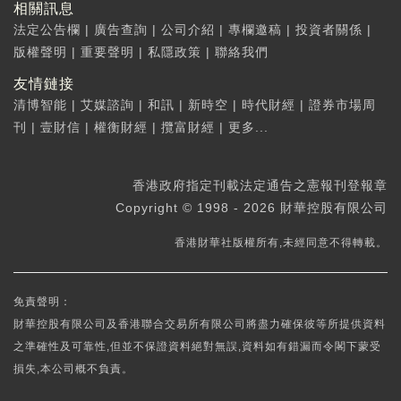
相關訊息
法定公告欄
|
廣告查詢
|
公司介紹
|
專欄邀稿
|
投資者關係
|
版權聲明
|
重要聲明
|
私隱政策
|
聯絡我們
友情鏈接
清博智能
|
艾媒諮詢
|
和訊
|
新時空
|
時代財經
|
證券市場周
刊
|
壹財信
|
權衡財經
|
攬富財經
|
更多...
香港政府指定刊載法定通告之憲報刊登報章
Copyright © 1998 - 2026 財華控股有限公司
香港財華社版權所有,未經同意不得轉載。
免責聲明：
財華控股有限公司及香港聯合交易所有限公司將盡力確保彼等所提供資料
之準確性及可靠性,但並不保證資料絕對無誤,資料如有錯漏而令閣下蒙受
損失,本公司概不負責。