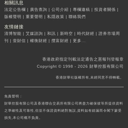
相關訊息
法定公告欄
|
廣告查詢
|
公司介紹
|
專欄邀稿
|
投資者關係
|
版權聲明
|
重要聲明
|
私隱政策
|
聯絡我們
友情鏈接
清博智能
|
艾媒諮詢
|
和訊
|
新時空
|
時代財經
|
證券市場周
刊
|
壹財信
|
權衡財經
|
攬富財經
|
更多...
香港政府指定刊載法定通告之憲報刊登報章
Copyright © 1998 - 2026 財華控股有限公司
香港財華社版權所有,未經同意不得轉載。
免責聲明：
財華控股有限公司及香港聯合交易所有限公司將盡力確保彼等所提供資料
之準確性及可靠性,但並不保證資料絕對無誤,資料如有錯漏而令閣下蒙受
損失,本公司概不負責。