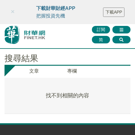
財華智庫網
FINTV
FINMETA
財華證券
媒體矩陣
下載財華財經APP
×
下載APP
智庫沙龍
聯絡我們
把握投資先機
訂閱
简
搜尋結果
文章
專欄
找不到相關的內容