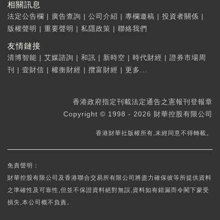
相關訊息
法定公告欄
|
廣告查詢
|
公司介紹
|
專欄邀稿
|
投資者關係
|
版權聲明
|
重要聲明
|
私隱政策
|
聯絡我們
友情鏈接
清博智能
|
艾媒諮詢
|
和訊
|
新時空
|
時代財經
|
證券市場周
刊
|
壹財信
|
權衡財經
|
攬富財經
|
更多...
香港政府指定刊載法定通告之憲報刊登報章
Copyright © 1998 - 2026 財華控股有限公司
香港財華社版權所有,未經同意不得轉載。
免責聲明：
財華控股有限公司及香港聯合交易所有限公司將盡力確保彼等所提供資料
之準確性及可靠性,但並不保證資料絕對無誤,資料如有錯漏而令閣下蒙受
損失,本公司概不負責。