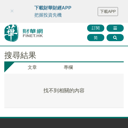
財華智庫網
FINTV
FINMETA
財華證券
媒體矩陣
下載財華財經APP
×
下載APP
智庫沙龍
聯絡我們
把握投資先機
訂閱
简
搜尋結果
文章
專欄
找不到相關的內容