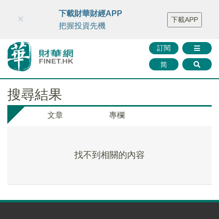
財華智庫網
FINTV
FINMETA
財華證券
媒體矩陣
下載財華財經APP
×
下載APP
智庫沙龍
聯絡我們
把握投資先機
訂閱
简
搜尋結果
文章
專欄
找不到相關的內容