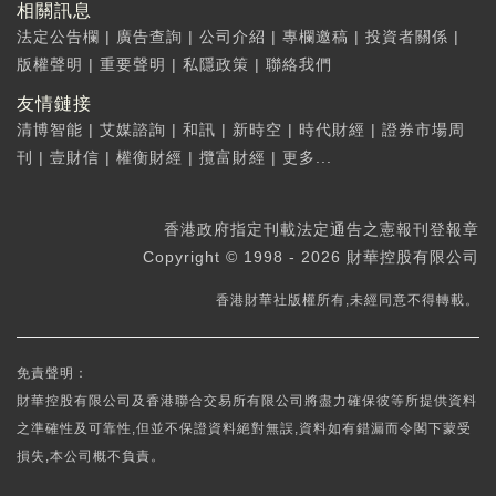
相關訊息
法定公告欄
|
廣告查詢
|
公司介紹
|
專欄邀稿
|
投資者關係
|
版權聲明
|
重要聲明
|
私隱政策
|
聯絡我們
友情鏈接
清博智能
|
艾媒諮詢
|
和訊
|
新時空
|
時代財經
|
證券市場周
刊
|
壹財信
|
權衡財經
|
攬富財經
|
更多...
香港政府指定刊載法定通告之憲報刊登報章
Copyright © 1998 - 2026 財華控股有限公司
香港財華社版權所有,未經同意不得轉載。
免責聲明：
財華控股有限公司及香港聯合交易所有限公司將盡力確保彼等所提供資料
之準確性及可靠性,但並不保證資料絕對無誤,資料如有錯漏而令閣下蒙受
損失,本公司概不負責。