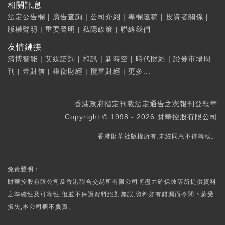
相關訊息
法定公告欄
|
廣告查詢
|
公司介紹
|
專欄邀稿
|
投資者關係
|
版權聲明
|
重要聲明
|
私隱政策
|
聯絡我們
友情鏈接
清博智能
|
艾媒諮詢
|
和訊
|
新時空
|
時代財經
|
證券市場周
刊
|
壹財信
|
權衡財經
|
攬富財經
|
更多...
香港政府指定刊載法定通告之憲報刊登報章
Copyright © 1998 - 2026 財華控股有限公司
香港財華社版權所有,未經同意不得轉載。
免責聲明：
財華控股有限公司及香港聯合交易所有限公司將盡力確保彼等所提供資料
之準確性及可靠性,但並不保證資料絕對無誤,資料如有錯漏而令閣下蒙受
損失,本公司概不負責。