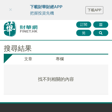
財華智庫網
FINTV
FINMETA
財華證券
媒體矩陣
下載財華財經APP
×
下載APP
智庫沙龍
聯絡我們
把握投資先機
訂閱
简
搜尋結果
文章
專欄
找不到相關的內容