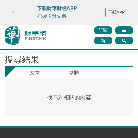
財華智庫網
FINTV
FINMETA
財華證券
媒體矩陣
下載財華財經APP
×
下載APP
智庫沙龍
聯絡我們
把握投資先機
訂閱
简
搜尋結果
文章
專欄
找不到相關的內容