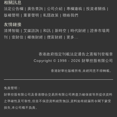
相關訊息
法定公告欄
|
廣告查詢
|
公司介紹
|
專欄邀稿
|
投資者關係
|
版權聲明
|
重要聲明
|
私隱政策
|
聯絡我們
友情鏈接
清博智能
|
艾媒諮詢
|
和訊
|
新時空
|
時代財經
|
證券市場周
刊
|
壹財信
|
權衡財經
|
攬富財經
|
更多...
香港政府指定刊載法定通告之憲報刊登報章
Copyright © 1998 - 2026 財華控股有限公司
香港財華社版權所有,未經同意不得轉載。
免責聲明：
財華控股有限公司及香港聯合交易所有限公司將盡力確保彼等所提供資料
之準確性及可靠性,但並不保證資料絕對無誤,資料如有錯漏而令閣下蒙受
損失,本公司概不負責。