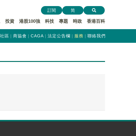
訂閱
简
遞
投資
港股100強
科技
專題
時政
香港百科
社區
商協會
CAGA
法定公告欄
服務
聯絡我們