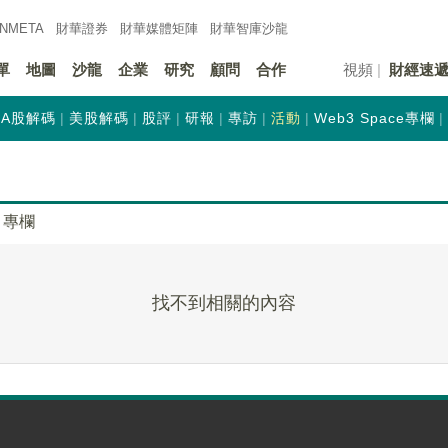
INMETA
財華證券
財華
媒體矩陣
財華
智庫沙龍
單
地圖
沙龍
企業
研究
顧問
合作
視頻
財經速
A股解碼
美股解碼
股評
研報
專訪
活動
Web3 Space專欄
專欄
找不到相關的內容