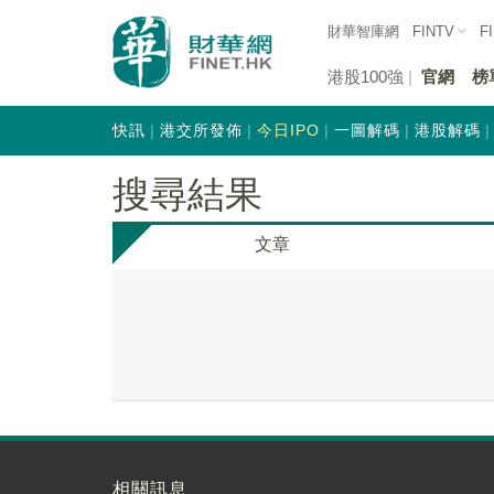
財華智庫網
FINTV
F
港股100強
官網
榜
快訊
港交所發佈
今日IPO
一圖解碼
港股解碼
搜尋結果
文章
相關訊息