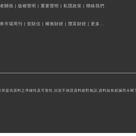
者關係
|
版權聲明
|
重要聲明
|
私隱政策
|
聯絡我們
券市場周刊
|
壹財信
|
權衡財經
|
攬富財經
|
更多...
所提供資料之準確性及可靠性,但並不保證資料絕對無誤,資料如有錯漏而令閣