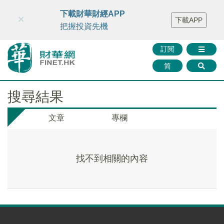
財華智庫網
FINTV
FINMETA
財華證券
媒體矩陣
下載財華財經APP
×
下載APP
智庫沙龍
聯絡我們
把握投資先機
訂閱
简
搜尋結果
文章
專欄
找不到相關的內容