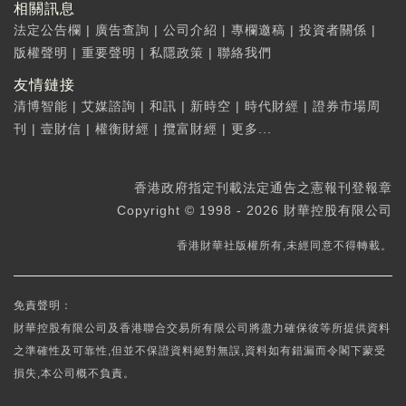
相關訊息
法定公告欄
|
廣告查詢
|
公司介紹
|
專欄邀稿
|
投資者關係
|
版權聲明
|
重要聲明
|
私隱政策
|
聯絡我們
友情鏈接
清博智能
|
艾媒諮詢
|
和訊
|
新時空
|
時代財經
|
證券市場周
刊
|
壹財信
|
權衡財經
|
攬富財經
|
更多...
香港政府指定刊載法定通告之憲報刊登報章
Copyright © 1998 - 2026 財華控股有限公司
香港財華社版權所有,未經同意不得轉載。
免責聲明：
財華控股有限公司及香港聯合交易所有限公司將盡力確保彼等所提供資料
之準確性及可靠性,但並不保證資料絕對無誤,資料如有錯漏而令閣下蒙受
損失,本公司概不負責。