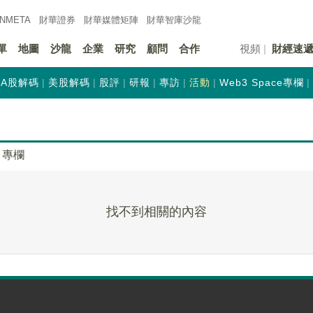
INMETA
財華證券
財華
媒體矩陣
財華
智庫沙龍
單
地圖
沙龍
企業
研究
顧問
合作
視頻
財經速
A股解碼
美股解碼
股評
研報
專訪
活動
Web3 Space專欄
專欄
找不到相關的內容