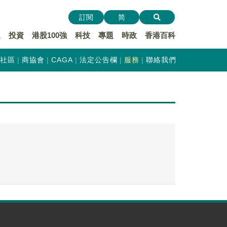
訂閱
简
遞
投資
港股100強
科技
專題
時政
香港百科
社區
商協會
CAGA
法定公告欄
服務
聯絡我們