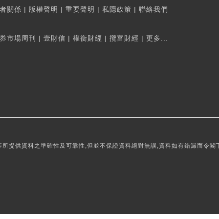
者關係
|
版權聲明
|
重要聲明
|
私隱政策
|
聯絡我們
券市場周刊
|
壹財信
|
權衡財經
|
攬富財經
|
更多...
所提供資料之準確性及可靠性,但並不保證資料絕對無誤,資料如有錯漏而令閣