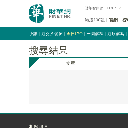
財華智庫網
FINTV
F
港股100強
官網
榜
快訊
港交所發佈
今日IPO
一圖解碼
港股解碼
搜尋結果
文章
相關訊息