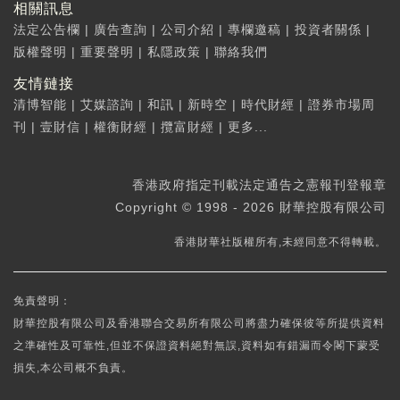
相關訊息
法定公告欄
|
廣告查詢
|
公司介紹
|
專欄邀稿
|
投資者關係
|
版權聲明
|
重要聲明
|
私隱政策
|
聯絡我們
友情鏈接
清博智能
|
艾媒諮詢
|
和訊
|
新時空
|
時代財經
|
證券市場周
刊
|
壹財信
|
權衡財經
|
攬富財經
|
更多...
香港政府指定刊載法定通告之憲報刊登報章
Copyright © 1998 - 2026 財華控股有限公司
香港財華社版權所有,未經同意不得轉載。
免責聲明：
財華控股有限公司及香港聯合交易所有限公司將盡力確保彼等所提供資料
之準確性及可靠性,但並不保證資料絕對無誤,資料如有錯漏而令閣下蒙受
損失,本公司概不負責。