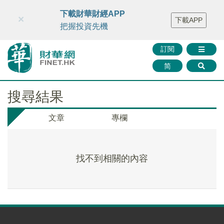
財華智庫網
FINTV
FINMETA
財華證券
媒體矩陣
下載財華財經APP
×
下載APP
智庫沙龍
聯絡我們
把握投資先機
訂閱
简
搜尋結果
文章
專欄
找不到相關的內容