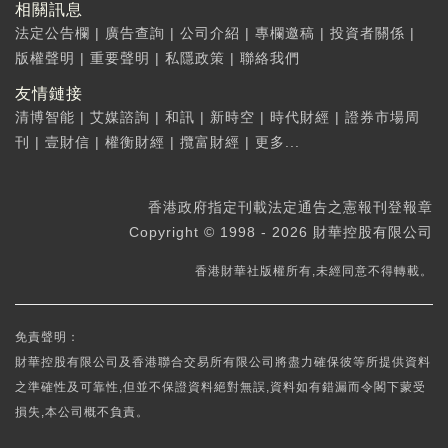
相關訊息
法定公告欄
|
廣告查詢
|
公司介紹
|
專欄邀稿
|
投資者關係
|
版權聲明
|
重要聲明
|
私隱政策
|
聯絡我們
友情鏈接
清博智能
|
艾媒諮詢
|
和訊
|
新時空
|
時代財經
|
證券市場周
刊
|
壹財信
|
權衡財經
|
攬富財經
|
更多...
香港政府指定刊載法定通告之憲報刊登報章
Copyright © 1998 - 2026 財華控股有限公司
香港財華社版權所有,未經同意不得轉載。
免責聲明：
財華控股有限公司及香港聯合交易所有限公司將盡力確保彼等所提供資料
之準確性及可靠性,但並不保證資料絕對無誤,資料如有錯漏而令閣下蒙受
損失,本公司概不負責。