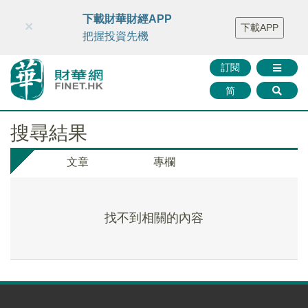
財華智庫網
FINTV
FINMETA
財華證券
媒體矩陣
下載財華財經APP
×
下載APP
智庫沙龍
聯絡我們
把握投資先機
訂閱
简
搜尋結果
文章
專欄
找不到相關的內容