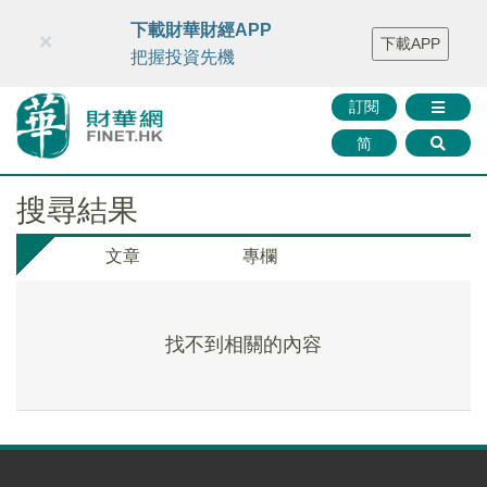
財華智庫網
FINTV
FINMETA
財華證券
媒體矩陣
下載財華財經APP
×
下載APP
智庫沙龍
聯絡我們
把握投資先機
訂閱
简
搜尋結果
文章
專欄
找不到相關的內容