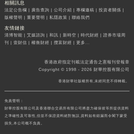
相關訊息
法定公告欄
|
廣告查詢
|
公司介紹
|
專欄邀稿
|
投資者關係
|
版權聲明
|
重要聲明
|
私隱政策
|
聯絡我們
友情鏈接
清博智能
|
艾媒諮詢
|
和訊
|
新時空
|
時代財經
|
證券市場周
刊
|
壹財信
|
權衡財經
|
攬富財經
|
更多...
香港政府指定刊載法定通告之憲報刊登報章
Copyright © 1998 - 2026 財華控股有限公司
香港財華社版權所有,未經同意不得轉載。
免責聲明：
財華控股有限公司及香港聯合交易所有限公司將盡力確保彼等所提供資料
之準確性及可靠性,但並不保證資料絕對無誤,資料如有錯漏而令閣下蒙受
損失,本公司概不負責。