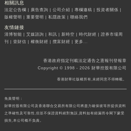
相關訊息
法定公告欄
|
廣告查詢
|
公司介紹
|
專欄邀稿
|
投資者關係
|
版權聲明
|
重要聲明
|
私隱政策
|
聯絡我們
友情鏈接
清博智能
|
艾媒諮詢
|
和訊
|
新時空
|
時代財經
|
證券市場周
刊
|
壹財信
|
權衡財經
|
攬富財經
|
更多...
香港政府指定刊載法定通告之憲報刊登報章
Copyright © 1998 - 2026 財華控股有限公司
香港財華社版權所有,未經同意不得轉載。
免責聲明：
財華控股有限公司及香港聯合交易所有限公司將盡力確保彼等所提供資料
之準確性及可靠性,但並不保證資料絕對無誤,資料如有錯漏而令閣下蒙受
損失,本公司概不負責。