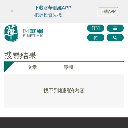
財華智庫網
FINTV
FINMETA
財華證券
媒體矩陣
下載財華財經APP
×
下載APP
智庫沙龍
聯絡我們
把握投資先機
訂閱
简
搜尋結果
文章
專欄
找不到相關的內容