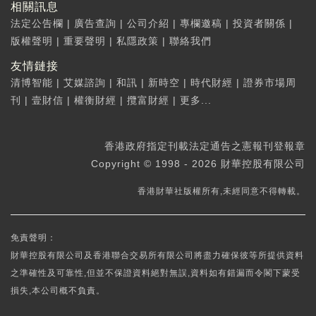
相關訊息
法定公告欄
|
廣告查詢
|
公司介紹
|
專欄邀稿
|
投資者關係
|
版權聲明
|
重要聲明
|
私隱政策
|
聯絡我們
友情鏈接
清博智能
|
艾媒諮詢
|
和訊
|
新時空
|
時代財經
|
證券市場周
刊
|
壹財信
|
權衡財經
|
攬富財經
|
更多...
香港政府指定刊載法定通告之憲報刊登報章
Copyright © 1998 - 2026 財華控股有限公司
香港財華社版權所有,未經同意不得轉載。
免責聲明：
財華控股有限公司及香港聯合交易所有限公司將盡力確保彼等所提供資料
之準確性及可靠性,但並不保證資料絕對無誤,資料如有錯漏而令閣下蒙受
損失,本公司概不負責。