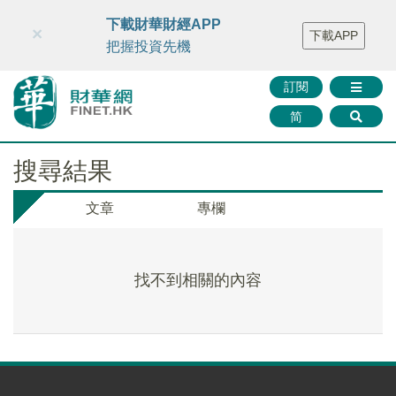
財華智庫網
FINTV
FINMETA
財華證券
媒體矩陣
下載財華財經APP
×
下載APP
智庫沙龍
聯絡我們
把握投資先機
訂閱
简
搜尋結果
文章
專欄
找不到相關的內容