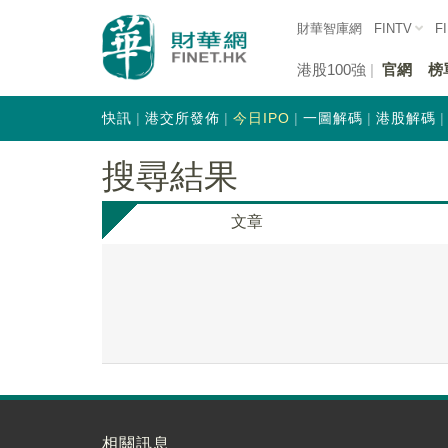
財華智庫網
FINTV
F
港股100強
官網
榜
快訊
港交所發佈
今日IPO
一圖解碼
港股解碼
搜尋結果
文章
相關訊息