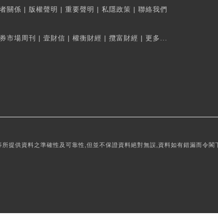
者關係
|
版權聲明
|
重要聲明
|
私隱政策
|
聯絡我們
券市場周刊
|
壹財信
|
權衡財經
|
攬富財經
|
更多...
所提供資料之準確性及可靠性,但並不保證資料絕對無誤,資料如有錯漏而令閣