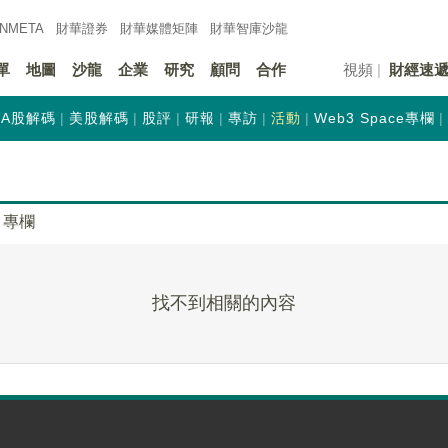
INMETA
財華證券
財華
媒體矩陣
財華
智庫沙龍
單
地圖
沙龍
企業
研究
顧問
合作
視頻
財經速
A股解碼
美股解碼
股評
研報
專訪
活動
Web3 Space專欄
專欄
找不到相關的內容