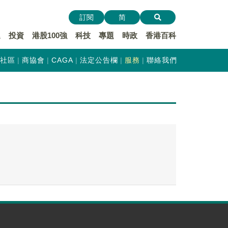
訂閱
简
遞
投資
港股100強
科技
專題
時政
香港百科
社區
商協會
CAGA
法定公告欄
服務
聯絡我們