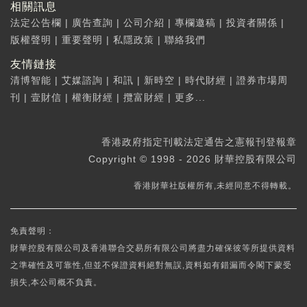
相關訊息
法定公告欄
|
廣告查詢
|
公司介紹
|
專欄邀稿
|
投資者關係
|
版權聲明
|
重要聲明
|
私隱政策
|
聯絡我們
友情鏈接
清博智能
|
艾媒諮詢
|
和訊
|
新時空
|
時代財經
|
證券市場周
刊
|
壹財信
|
權衡財經
|
攬富財經
|
更多...
香港政府指定刊載法定通告之憲報刊登報章
Copyright © 1998 - 2026 財華控股有限公司
香港財華社版權所有,未經同意不得轉載。
免責聲明：
財華控股有限公司及香港聯合交易所有限公司將盡力確保彼等所提供資料
之準確性及可靠性,但並不保證資料絕對無誤,資料如有錯漏而令閣下蒙受
損失,本公司概不負責。