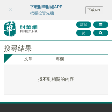
財華智庫網
FINTV
FINMETA
財華證券
媒體矩陣
下載財華財經APP
×
下載APP
智庫沙龍
聯絡我們
把握投資先機
訂閱
简
搜尋結果
文章
專欄
找不到相關的內容