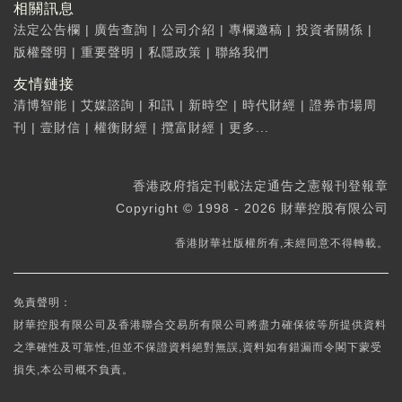
相關訊息
法定公告欄
|
廣告查詢
|
公司介紹
|
專欄邀稿
|
投資者關係
|
版權聲明
|
重要聲明
|
私隱政策
|
聯絡我們
友情鏈接
清博智能
|
艾媒諮詢
|
和訊
|
新時空
|
時代財經
|
證券市場周
刊
|
壹財信
|
權衡財經
|
攬富財經
|
更多...
香港政府指定刊載法定通告之憲報刊登報章
Copyright © 1998 - 2026 財華控股有限公司
香港財華社版權所有,未經同意不得轉載。
免責聲明：
財華控股有限公司及香港聯合交易所有限公司將盡力確保彼等所提供資料
之準確性及可靠性,但並不保證資料絕對無誤,資料如有錯漏而令閣下蒙受
損失,本公司概不負責。