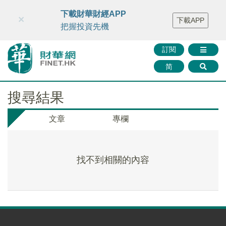
財華智庫網
FINTV
FINMETA
財華證券
媒體矩陣
下載財華財經APP
×
下載APP
智庫沙龍
聯絡我們
把握投資先機
訂閱
简
搜尋結果
文章
專欄
找不到相關的內容