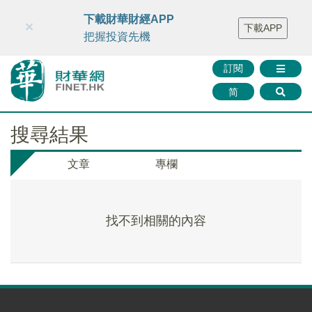
財華智庫網
FINTV
FINMETA
財華證券
媒體矩陣
下載財華財經APP
×
下載APP
智庫沙龍
聯絡我們
把握投資先機
訂閱
简
搜尋結果
文章
專欄
找不到相關的內容