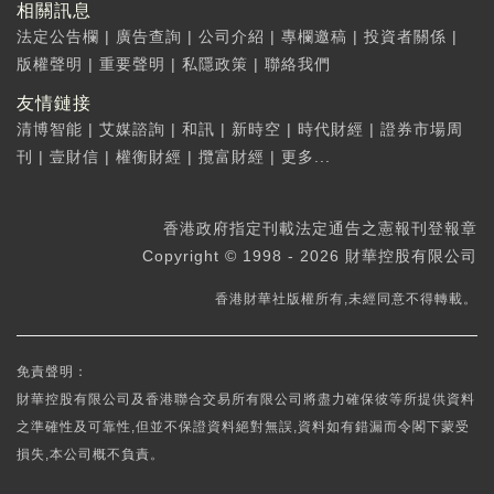
相關訊息
法定公告欄
|
廣告查詢
|
公司介紹
|
專欄邀稿
|
投資者關係
|
版權聲明
|
重要聲明
|
私隱政策
|
聯絡我們
友情鏈接
清博智能
|
艾媒諮詢
|
和訊
|
新時空
|
時代財經
|
證券市場周
刊
|
壹財信
|
權衡財經
|
攬富財經
|
更多...
香港政府指定刊載法定通告之憲報刊登報章
Copyright © 1998 - 2026 財華控股有限公司
香港財華社版權所有,未經同意不得轉載。
免責聲明：
財華控股有限公司及香港聯合交易所有限公司將盡力確保彼等所提供資料
之準確性及可靠性,但並不保證資料絕對無誤,資料如有錯漏而令閣下蒙受
損失,本公司概不負責。