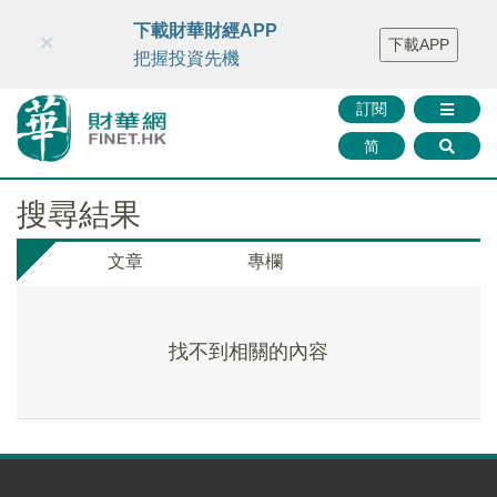
財華智庫網
FINTV
FINMETA
財華證券
媒體矩陣
下載財華財經APP
×
下載APP
智庫沙龍
聯絡我們
把握投資先機
訂閱
简
搜尋結果
文章
專欄
找不到相關的內容