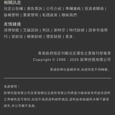
相關訊息
法定公告欄
|
廣告查詢
|
公司介紹
|
專欄邀稿
|
投資者關係
|
版權聲明
|
重要聲明
|
私隱政策
|
聯絡我們
友情鏈接
清博智能
|
艾媒諮詢
|
和訊
|
新時空
|
時代財經
|
證券市場周
刊
|
壹財信
|
權衡財經
|
攬富財經
|
更多...
香港政府指定刊載法定通告之憲報刊登報章
Copyright © 1998 - 2026 財華控股有限公司
香港財華社版權所有,未經同意不得轉載。
免責聲明：
財華控股有限公司及香港聯合交易所有限公司將盡力確保彼等所提供資料
之準確性及可靠性,但並不保證資料絕對無誤,資料如有錯漏而令閣下蒙受
損失,本公司概不負責。