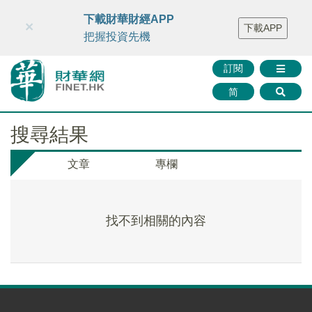
財華智庫網
FINTV
FINMETA
財華證券
媒體矩陣
下載財華財經APP
×
下載APP
智庫沙龍
聯絡我們
把握投資先機
訂閱
简
搜尋結果
文章
專欄
找不到相關的內容