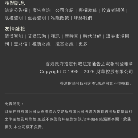
相關訊息
法定公告欄
|
廣告查詢
|
公司介紹
|
專欄邀稿
|
投資者關係
|
版權聲明
|
重要聲明
|
私隱政策
|
聯絡我們
友情鏈接
清博智能
|
艾媒諮詢
|
和訊
|
新時空
|
時代財經
|
證券市場周
刊
|
壹財信
|
權衡財經
|
攬富財經
|
更多...
香港政府指定刊載法定通告之憲報刊登報章
Copyright © 1998 - 2026 財華控股有限公司
香港財華社版權所有,未經同意不得轉載。
免責聲明：
財華控股有限公司及香港聯合交易所有限公司將盡力確保彼等所提供資料
之準確性及可靠性,但並不保證資料絕對無誤,資料如有錯漏而令閣下蒙受
損失,本公司概不負責。