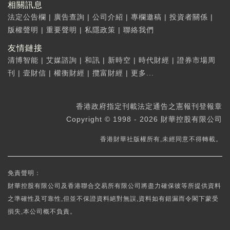
相關訊息
法定公告欄
|
廣告查詢
|
公司介紹
|
專欄邀稿
|
投資者關係
|
版權聲明
|
重要聲明
|
私隱政策
|
聯絡我們
友情鏈接
清博智能
|
艾媒諮詢
|
和訊
|
新時空
|
時代財經
|
證券市場周
刊
|
壹財信
|
權衡財經
|
攬富財經
|
更多...
香港政府指定刊載法定通告之憲報刊登報章
Copyright © 1998 - 2026 財華控股有限公司
香港財華社版權所有,未經同意不得轉載。
免責聲明：
財華控股有限公司及香港聯合交易所有限公司將盡力確保彼等所提供資料
之準確性及可靠性,但並不保證資料絕對無誤,資料如有錯漏而令閣下蒙受
損失,本公司概不負責。