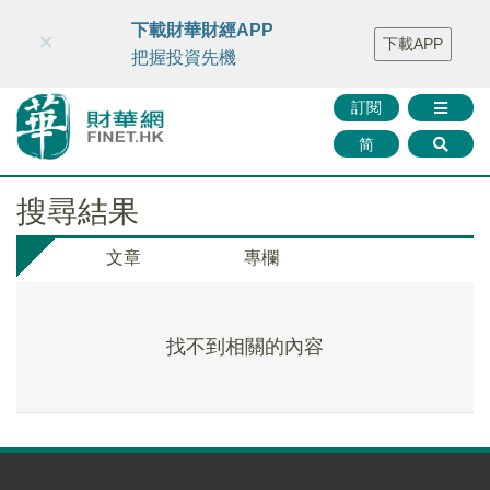
財華智庫網
FINTV
FINMETA
財華證券
媒體矩陣
下載財華財經APP
×
下載APP
智庫沙龍
聯絡我們
把握投資先機
訂閱
简
搜尋結果
文章
專欄
找不到相關的內容