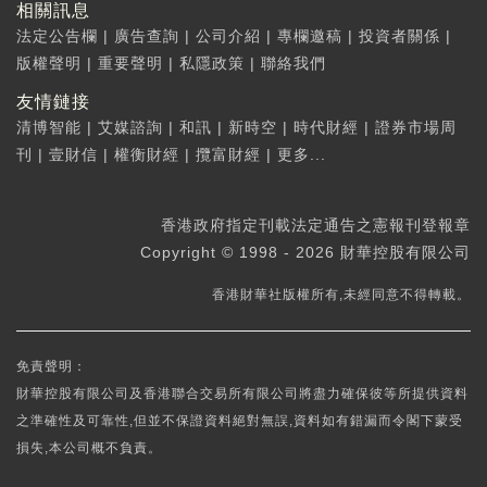
相關訊息
法定公告欄
|
廣告查詢
|
公司介紹
|
專欄邀稿
|
投資者關係
|
版權聲明
|
重要聲明
|
私隱政策
|
聯絡我們
友情鏈接
清博智能
|
艾媒諮詢
|
和訊
|
新時空
|
時代財經
|
證券市場周
刊
|
壹財信
|
權衡財經
|
攬富財經
|
更多...
香港政府指定刊載法定通告之憲報刊登報章
Copyright © 1998 - 2026 財華控股有限公司
香港財華社版權所有,未經同意不得轉載。
免責聲明：
財華控股有限公司及香港聯合交易所有限公司將盡力確保彼等所提供資料
之準確性及可靠性,但並不保證資料絕對無誤,資料如有錯漏而令閣下蒙受
損失,本公司概不負責。