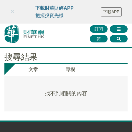
財華智庫網
FINTV
FINMETA
財華證券
媒體矩陣
下載財華財經APP
×
下載APP
智庫沙龍
聯絡我們
把握投資先機
訂閱
简
搜尋結果
文章
專欄
找不到相關的內容