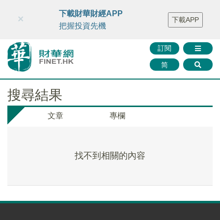
財華智庫網
FINTV
FINMETA
財華證券
媒體矩陣
下載財華財經APP
×
下載APP
智庫沙龍
聯絡我們
把握投資先機
訂閱
简
搜尋結果
文章
專欄
找不到相關的內容