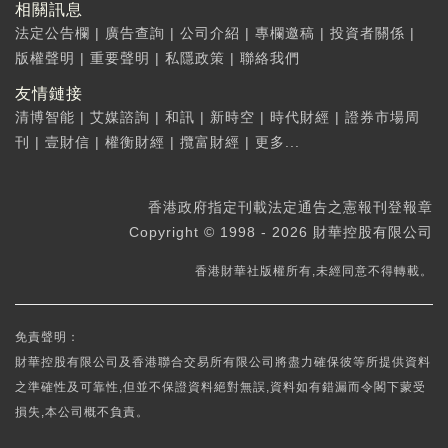
相關訊息
法定公告欄
|
廣告查詢
|
公司介紹
|
專欄邀稿
|
投資者關係
|
版權聲明
|
重要聲明
|
私隱政策
|
聯絡我們
友情鏈接
清博智能
|
艾媒諮詢
|
和訊
|
新時空
|
時代財經
|
證券市場周
刊
|
壹財信
|
權衡財經
|
攬富財經
|
更多...
香港政府指定刊載法定通告之憲報刊登報章
Copyright © 1998 - 2026 財華控股有限公司
香港財華社版權所有,未經同意不得轉載。
免責聲明：
財華控股有限公司及香港聯合交易所有限公司將盡力確保彼等所提供資料
之準確性及可靠性,但並不保證資料絕對無誤,資料如有錯漏而令閣下蒙受
損失,本公司概不負責。